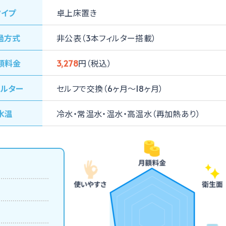
タイプ
卓上床置き
過⽅式
非公表（
3本フィルター搭載
）
額料⾦
3,278
円（税込）
ィルター
セルフで交換（6ヶ月〜18ヶ月）
⽔温
冷⽔
常温⽔
温⽔
高温水（再加熱あり）