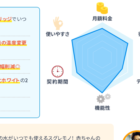
リッジ
でいつ
階の温度変更
大幅削減◎
とホワイト
の2
！
の水がいつでも使えるスグレモノ！ 赤ちゃんの