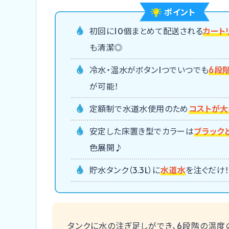
ポイント
初回に10個まとめて配送される
カート
も清潔◎
冷水・温水がボタン1つでいつでも
6段
が可能！
定額制で水道水使用のため
コストが
安定した床置き型でカラーは
ブラック
色展開♪
貯水タンク（3.3L）に
水道水
を注ぐだけ
タンクに水の注ぎ足しができ、6段階の温度