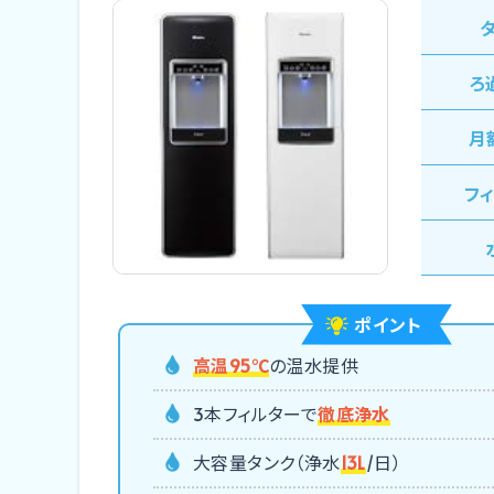
ろ
⽉
フ
ポイント
高温95℃
の温水提供
3本フィルターで
徹底浄水
大容量タンク（浄水
13L
/日）