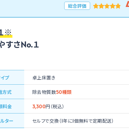
総合評価
１※
すさNo.１
タイプ
卓上床置き
過⽅式
除去物質数
50種類
額料⾦
3,300
円（税込）
ィルター
セルフで交換（1年に1個無料で定期配送）