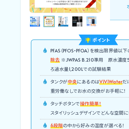
ポイント
PFAS（PFOS・PFOA）を検出限界値以下
除去
※JWPAS B.210準用 原水濃度5
ろ過水量1,200Lでの試験結果
タンクが
中央
にあるのは
ViViWater
だ
重労働なしでお水の交換がお手軽に！
タッチボタンで
操作簡単！
スタイリッシュデザインでどんな空間に
6段階
の中から好みの温度が選べる！