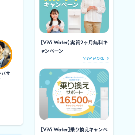
【ViVi Water】実質2ヶ月無料キ
ャンペーン
VIEW MORE
ンバサ
ー
【ViVi Water】乗り換えキャンペ