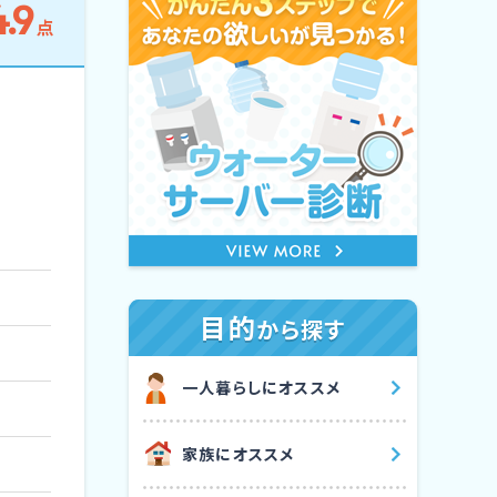
4.9
点
目的
から探す
⼀⼈暮らしにオススメ
家族にオススメ