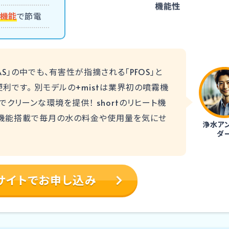
EP機能
で節電
S」の中でも、有害性が指摘される「PFOS」と
便利です。 別モデルの+mistは業界初の噴霧機
クリーンな環境を提供！ shortのリヒート機
ECO機能搭載で毎月の水の料金や使用量を気にせ
浄水ア
ダ
サイトでお申し込み