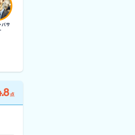
ンバサ
ー
.8
点