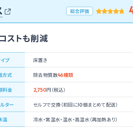
4
ス
総合評価
コストも削減
タイプ
床置き
過⽅式
除去物質数
46種類
額料⾦
2,750
円（税込）
ィルター
セルフで交換（初回に10個まとめて配送）
⽔温
冷⽔
常温⽔
温⽔
高温水（再加熱あり）