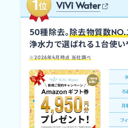
ViVi Water
50種除去。
除去物質数NO.
浄水力で選ばれる１台使いや
※2026年4月時点 当社調べ
ろ
⽉
フ