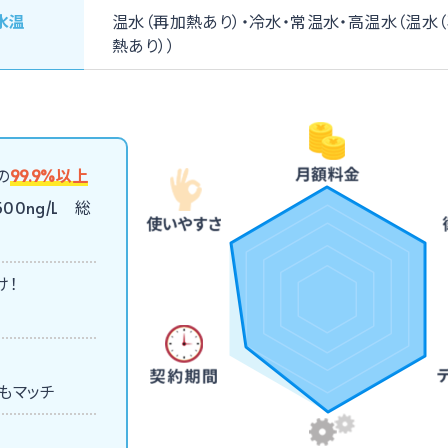
⽔温
温⽔（再加熱あり）
冷⽔
常温⽔
高温水（温⽔
熱あり））
の
99.9%以上
00ng/L 総
け！
もマッチ