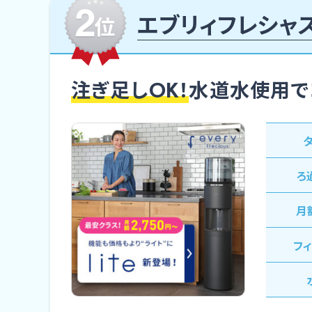
エブリィフレシャ
注ぎ足しOK！
水道水使用で
ろ
⽉
フ