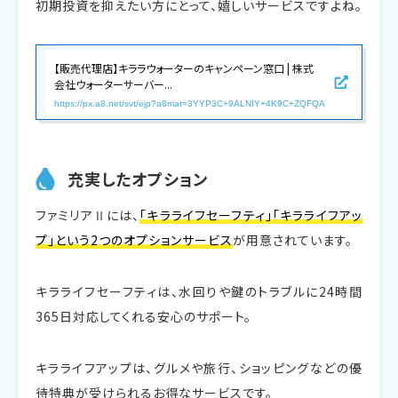
初期投資を抑えたい方にとって、嬉しいサービスですよね。
【販売代理店】キララウォーターのキャンペーン窓口 | 株式
会社ウォーターサーバー...
https://px.a8.net/svt/ejp?a8mat=3YYP3C+9ALNIY+4K9C+ZQFQA
充実したオプション
ファミリアⅡには、
「キラライフセーフティ」「キラライフアッ
プ」という2つのオプションサービス
が用意されています。
キラライフセーフティは、水回りや鍵のトラブルに24時間
365日対応してくれる安心のサポート。
キラライフアップは、グルメや旅行、ショッピングなどの優
待特典が受けられるお得なサービスです。