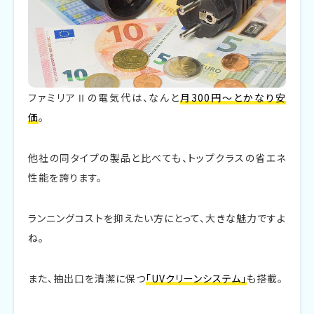
ファミリアⅡの電気代は、なんと
月300円～とかなり安
価
。
他社の同タイプの製品と比べても、トップクラスの省エネ
性能を誇ります。
ランニングコストを抑えたい方にとって、大きな魅力ですよ
ね。
また、抽出口を清潔に保つ
「UVクリーンシステム」
も搭載。