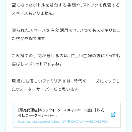
空になったボトルを処分する手間や、ストックを保管する
スペースもいりません。
限られたスペースを有効活用でき、いつでもスッキリとし
た空間を保てます。
ごみ捨ての手間が省けるのは、忙しい主婦の方にとっても
喜ばしいメリットですよね。
環境にも優しいファミリアⅡは、時代のニーズにマッチし
たウォーターサーバーだと思います。
【販売代理店】キララウォーターのキャンペーン窓口 | 株式
会社ウォーターサーバー...
https://px.a8.net/svt/ejp?a8mat=3YYP3C+9ALNIY+4K9C+ZQFQA