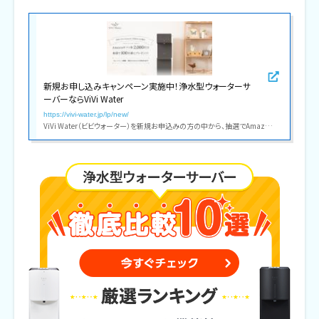
新規お申し込みキャンペーン実施中！浄水型ウォーターサ
ーバーならViVi Water
https://vivi-water.jp/lp/new/
ViVi Water（ビビウォーター）を新規お申込みの方の中から、抽選でAmazonギフト券が当たるお得なキャンペーンを実施中。明日をつくる ViVi Water がここちよいウォーターサーバー体験を提供します。