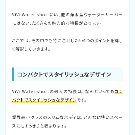
3年の契約期間で途中解約に違約金
ViVi Water shortには、他の浄水型ウォーターサーバー
にはない、たくさんの魅力的な特長があります。
ViVi Water shortの口コミ・評判
設置場所を選ばないコンパクトさが高評価
ここでは、その中でも特に注目したい4つのポイントを詳し
く解説していきます。
サクラピンクカラーの可愛さに満足の声
味や使い勝手の良さを評価する口コミ多数
コンパクトでスタイリッシュなデザイン
ViVi Water shortはこんな人におすすめ
ViVi Water shortの最大の特長は、なんといっても
コン
一人暮らしや二人暮らしの世帯
パクトでスタイリッシュなデザイン
です。
キッチンや卓上で使いたい方
業界最小クラスのスリムなボディは、どんなに狭いスペー
インテリアとの調和を重視する方
スにもすっきりと収まります。