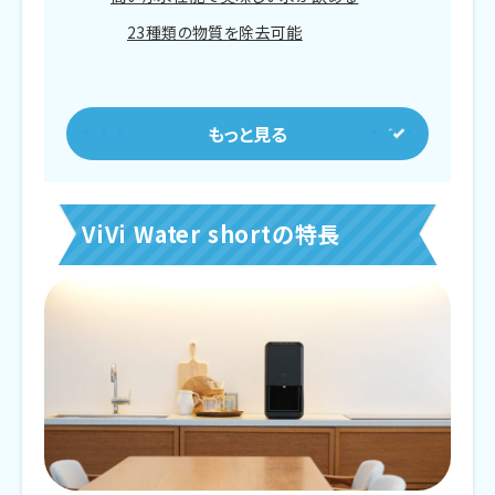
23種類の物質を除去可能
6段階の温度設定が可能
ViVi Water shortのメリット
キッチンや卓上に置きやすいコンパクトさ
ViVi Water shortの特長
ノンフロン・静音設計で寝室にも最適
電気代を節約できるECOモード搭載
チャイルドロック機能で安心・安全
ViVi Water shortのデメリット
longより貯水タンク容量が小さい
定期的な貯水タンクの洗浄が必要