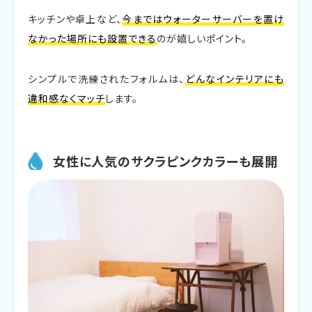
ペットやお子様のいるご家庭
キッチンや卓上など、
今まではウォーターサーバーを置け
なかった場所にも設置できる
のが嬉しいポイント。
ViVi Waterの他機種との比較
ViVi Water longとのスペック比較
シンプルで洗練されたフォルムは、
どんなインテリアにも
違和感なくマッチ
します。
+mistの除菌機能の有無による違い
まとめ
女性に人気のサクラピンクカラーも展開