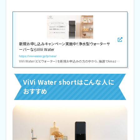
新規お申し込みキャンペーン実施中！浄水型ウォーターサ
ーバーならViVi Water
https://vivi-water.jp/lp/new/
ViVi Water（ビビウォーター）を新規お申込みの方の中から、抽選でAmazonギフト券が当たるお得なキャンペーンを実施中。明日をつくる ViVi Water がここちよいウォーターサーバー体験を提供します。
ViVi Water shortはこんな人に
おすすめ