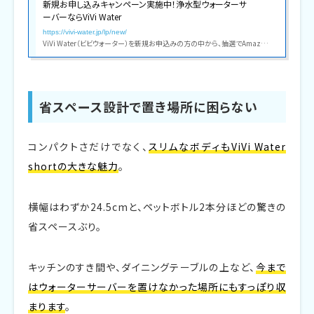
新規お申し込みキャンペーン実施中！浄水型ウォーターサ
ーバーならViVi Water
https://vivi-water.jp/lp/new/
ViVi Water（ビビウォーター）を新規お申込みの方の中から、抽選でAmazonギフト券が当たるお得なキャンペーンを実施中。明日をつくる ViVi Water がここちよいウォーターサーバー体験を提供します。
省スペース設計で置き場所に困らない
コンパクトさだけでなく、
スリムなボディもViVi Water
shortの大きな魅力
。
横幅はわずか24.5cmと、ペットボトル2本分ほどの驚きの
省スペースぶり。
キッチンのすき間や、ダイニングテーブルの上など、
今まで
はウォーターサーバーを置けなかった場所にもすっぽり収
まります
。