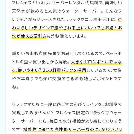
フレシャスといえば、サーバーレンタル代無料で、美味しい
天然水が飲めると人気のウォーターサーバー。 そんなフ
レシャスからリリースされたリラックマコラボモデルは、
か
わいらしいデザインで癒やされる上に、いつでもお湯とお
水が使える便利さ
も兼ね備えています。
重たいお水も玄関先までお届けしてくれるので、ペットボ
トルの重い買い出しから解放。
大きなガロンボトルではな
く、使いやすい7.2Lの軽量パックを採用
しているので、女性
やお年寄りでも楽に交換できるのも嬉しいポイントです
ね。
リラックマたちと一緒に過ごすのんびりライフを、お部屋で
実現してみませんか？ フレシャス限定のリラックマウォー
ターサーバーなら、毎日の水分補給がより楽しくなりそう
です。
機能性に優れた高性能サーバーなのに、かわいいリ