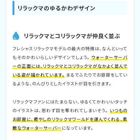
在庫切れで手に入りにくいこともある
リラックマのゆるかわデザイン
リラックマ以外のキャラクターバリエーションが
ない
リラックマとコリラックマが仲良く並ぶ
フレシャスリラックマモデルとフレシャスサイフォン
プラスの違い
フレシャスリラックマモデルの最大の特徴は、なんといって
もそのかわいらしいデザインでしょう。
ウォーターサーバ
デザインの違いを比べる
ーの正面には、リラックマとコリラックマがなかよく並んで
価格差の理由
いる姿が描かれています。
まるでふたりでお昼寝をしてい
るような、のんびりとしたイラストが目を引きます。
機能面での差異はなし
リラックマファンにはたまらない、ゆるくてかわいいタッチ
フレシャスリラックマモデルの購入方法
のイラストは、思わず目を奪われてしまいそう。
いつもの
公式サイトからの申し込み手順
お部屋に、癒やしのリラックマワールドを運んでくれる、素
敵なウォーターサーバー
になっています。
コラボモデル専用ページでの購入