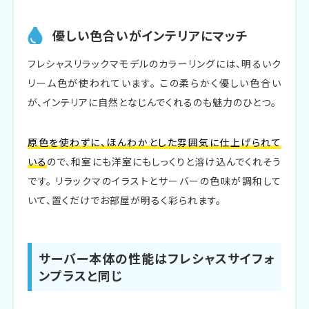
品切れ時の再入荷連絡登録方法
優しい色合いがインテリアにマッチ
フレシャスリラックマモデルのある暮らし
フレシャスリラックマモデルのカラーリングには、明るいク
リラックマに囲まれたほっこりライフ
リーム色が使われています。 この柔らかく優しい色合い
が、インテリアに自然となじんでくれるのも魅力のひとつ。
お部屋の雰囲気がやさしくなる
インスタ映えするインテリアアイテムとして
原色を使わずに、ほんわかとした雰囲気に仕上げられて
いる
ので、和室にも洋室にもしっくりと溶け込んでくれそう
まとめ
です。 リラックマのイラストとサーバーの色味が調和して
いて、置くだけでお部屋が明るく彩られます。
サーバー本体の性能はフレシャスサイフォ
ンプラスと同じ