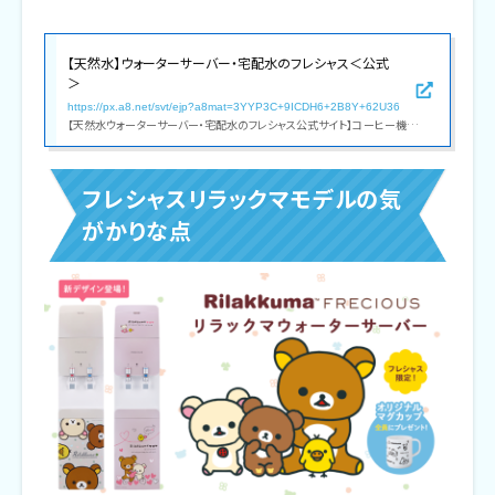
【天然水】ウォーターサーバー・宅配水のフレシャス＜公式
＞
https://px.a8.net/svt/ejp?a8mat=3YYP3C+9ICDH6+2B8Y+62U36
【天然水ウォーターサーバー・宅配水のフレシャス公式サイト】コーヒー機能付きウォーターサーバーや一人暮らし向け卓上モデル等、デザイン性・機能性共に人気のウォーターサーバーをラインナップ。配送料全国無料0円!限定キャンペーン実施中!
フレシャスリラックマモデルの気
がかりな点