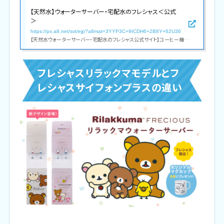
【天然水】ウォーターサーバー・宅配水のフレシャス＜公式
＞
https://px.a8.net/svt/ejp?a8mat=3YYP3C+9ICDH6+2B8Y+62U36
【天然水ウォーターサーバー・宅配水のフレシャス公式サイト】コーヒー機能付きウォーターサーバーや一人暮らし向け卓上モデル等、デザイン性・機能性共に人気のウォーターサーバーをラインナップ。配送料全国無料0円!限定キャンペーン実施中!
フレシャスリラックマモデルとフ
レシャスサイフォンプラスの違い