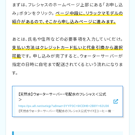
まずは、フレシャスのホームページ上部にある「お申し込
み」ボタンをクリック。
ページ中段に、リラックマモデルの
紹介があるので、そこから申し込みページに進みます。
あとは、氏名や住所などの必要事項を入力していくだけ。
支払い方法はクレジットカード払いと代金引換から選択
可能
です。 申し込みが完了すると、ウォーターサーバーが
指定の日時に自宅まで配送されてくるという流れになりま
す。
【天然水】ウォーターサーバー・宅配水のフレシャス＜公式
＞
https://px.a8.net/svt/ejp?a8mat=3YYP3C+9ICDH6+2B8Y+62U36
【天然水ウォーターサーバー・宅配水のフレシャス公式サイト】コーヒー機能付きウォーターサーバーや一人暮らし向け卓上モデル等、デザイン性・機能性共に人気のウォーターサーバーをラインナップ。配送料全国無料0円!限定キャンペーン実施中!