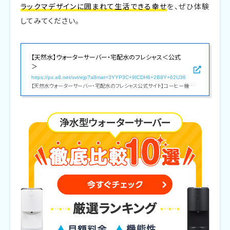
ラックマデザインに囲まれて生活できる幸せ
を、ぜひ体験
してみてください。
【天然水】ウォーターサーバー・宅配水のフレシャス＜公式
＞
https://px.a8.net/svt/ejp?a8mat=3YYP3C+9ICDH6+2B8Y+62U36
【天然水ウォーターサーバー・宅配水のフレシャス公式サイト】コーヒー機能付きウォーターサーバーや一人暮らし向け卓上モデル等、デザイン性・機能性共に人気のウォーターサーバーをラインナップ。配送料全国無料0円!限定キャンペーン実施中!