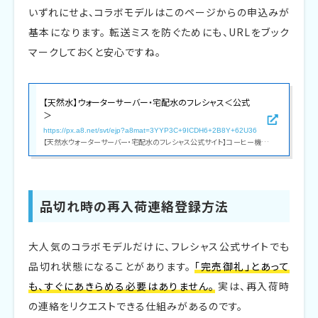
いずれにせよ、コラボモデルはこのページからの申込みが
基本になります。 転送ミスを防ぐためにも、URLをブック
マークしておくと安心ですね。
【天然水】ウォーターサーバー・宅配水のフレシャス＜公式
＞
https://px.a8.net/svt/ejp?a8mat=3YYP3C+9ICDH6+2B8Y+62U36
【天然水ウォーターサーバー・宅配水のフレシャス公式サイト】コーヒー機能付きウォーターサーバーや一人暮らし向け卓上モデル等、デザイン性・機能性共に人気のウォーターサーバーをラインナップ。配送料全国無料0円!限定キャンペーン実施中!
品切れ時の再入荷連絡登録方法
大人気のコラボモデルだけに、フレシャス公式サイトでも
品切れ状態になることがあります。
「完売御礼」とあって
も、すぐにあきらめる必要はありません。
実は、再入荷時
の連絡をリクエストできる仕組みがあるのです。