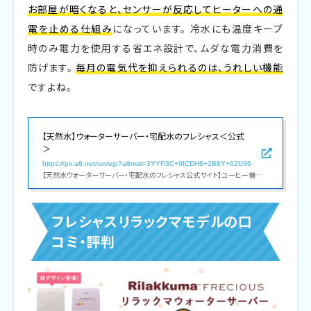
お部屋が暗くなると、センサーが反応してヒーターへの通
電を止める仕組み
になっています。 冷水にも温度キープ
時のみ電力を使用する省エネ設計で、ムダな電力消費を
防げます。
毎月の電気代を抑えられるのは、うれしい機能
ですよね。
【天然水】ウォーターサーバー・宅配水のフレシャス＜公式
＞
https://px.a8.net/svt/ejp?a8mat=3YYP3C+9ICDH6+2B8Y+62U36
【天然水ウォーターサーバー・宅配水のフレシャス公式サイト】コーヒー機能付きウォーターサーバーや一人暮らし向け卓上モデル等、デザイン性・機能性共に人気のウォーターサーバーをラインナップ。配送料全国無料0円!限定キャンペーン実施中!
フレシャスリラックマモデルの口
コミ・評判