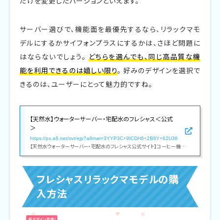
だけを変更したバージョンといえます。
サーバー選びで、機能面を最優先するなら、リラックマモ
デルにするかサイフォンプラスにするかは、さほど問題に
はならないでしょう。
どちらを選んでも、同じ高品質な機
能を利用できるのは嬉しい限り
。 好みのデザインを選択で
きるのは、ユーザーにとって魅力的ですね。
【天然水】ウォーターサーバー・宅配水のフレシャス＜公式
＞
https://px.a8.net/svt/ejp?a8mat=3YYP3C+9ICDH6+2B8Y+62U36
【天然水ウォーターサーバー・宅配水のフレシャス公式サイト】コーヒー機能付きウォーターサーバーや一人暮らし向け卓上モデル等、デザイン性・機能性共に人気のウォーターサーバーをラインナップ。配送料全国無料0円!限定キャンペーン実施中!
フレシャスリラックマモデルの購
入方法