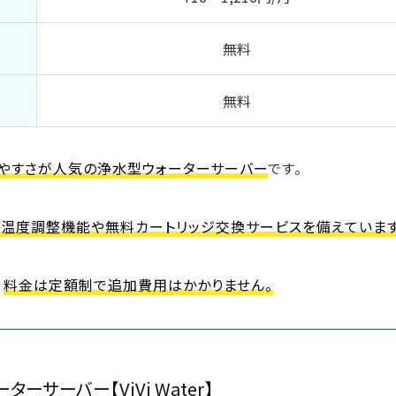
蔵庫がスッキリ
無料
ク作りを時短できて家族の時間が増える
無料
手順・流れ
いやすさが人気の浄水型ウォーターサーバー
です。
の温度調整機能や無料カートリッジ交換サービスを備えています
際によくある質問
、
料金は定額制で追加費用はかかりません。
サーバーは？
ターサーバーは？
ーサーバー【ViVi Water】