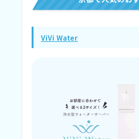
エブリフレシャスmini
コスモウォーター
アクアクララ
ViVi Water
信濃湧水
京都で人気のおすすめウォーターサー
エブリフレシャス
ハミングウォーター
Locca
クリクラ