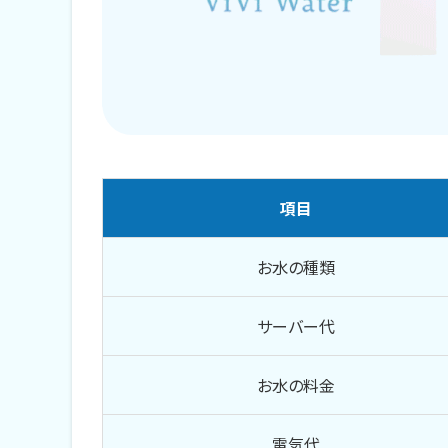
京都で人気のおすすめウォーターサー
コスモウォーター
プレミアムウォーター
Locca
項目
エブリィフレシャス
使ってわかったウォーターサーバーの
お水の種類
冷水・温水がいつでも好きな時に
サーバー代
都度ペットボトルを購入する手間
お水の料金
ペットボトルのごみが減る
電気代