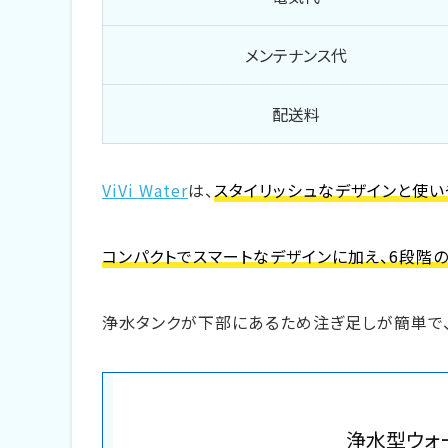
冷蔵庫の保管がいらないので、冷
メンテナンス代
コーヒーを手軽に飲めたり、ミル
配送料
京都でウォーターサーバーを設置する
設置場所を決めてセットする
ViVi Water
は、
スタイリッシュなデザインと使
ボトルをセットする
コンパクトでスマートなデザインに加え、6段階
電源を入れる
京都でウォーターサーバーを利用する
浄水タンクが下部にあるため注ぎ足しが簡単で
京都で利用できる安いウォーター
京都の高齢者におすすめのウォー
浄水型ウォータ