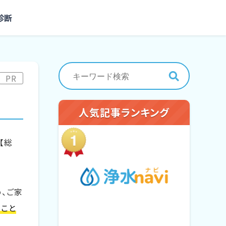
診断
PR
人気記事ランキング
【総
、ご家
ること