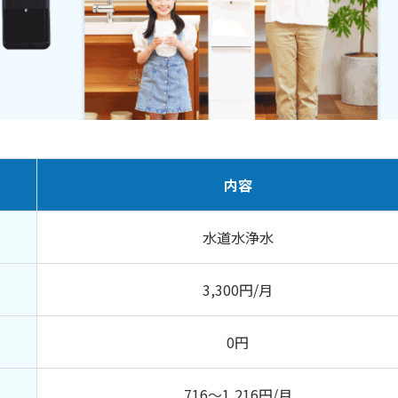
バー【おしゃれ】
内容
5つのメリット
水道水浄水
すぐ使えて便利
3,300円/月
がなくなる
0円
716～1,216円/月